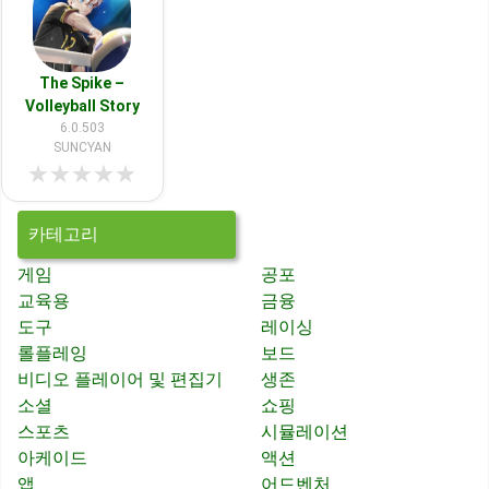
The Spike –
Volleyball Story
6.0.503
SUNCYAN
★
★
★
★
★
카테고리
게임
공포
교육용
금융
도구
레이싱
롤플레잉
보드
비디오 플레이어 및 편집기
생존
소셜
쇼핑
스포츠
시뮬레이션
아케이드
액션
앱
어드벤처