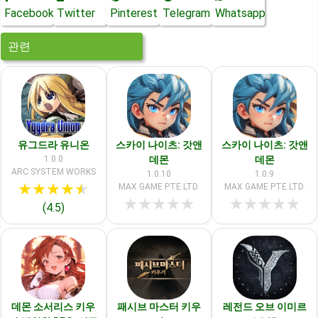
Facebook
Twitter
Pinterest
Telegram
Whatsapp
관련
유그드라 유니온
스카이 나이츠: 갓앤
스카이 나이츠: 갓앤
1.0.0
데몬
데몬
ARC SYSTEM WORKS
1.0.10
1.0.9
★
★
★
★
★
MAX GAME PTE.LTD.
MAX GAME PTE.LTD.
★
★
★
★
★
★
★
★
★
★
(4.5)
데몬 소서리스 키우
패시브 마스터 키우
레전드 오브 이미르