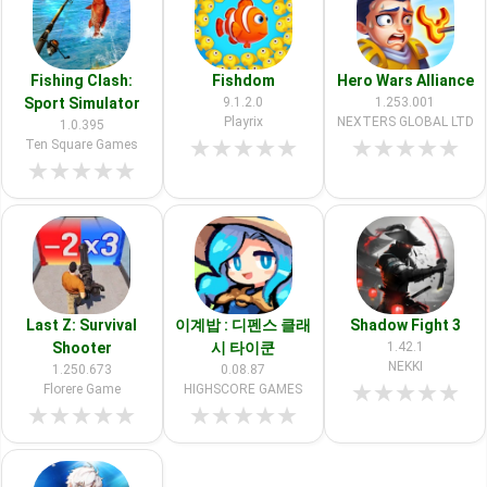
Fishing Clash:
Fishdom
Hero Wars Alliance
Sport Simulator
9.1.2.0
1.253.001
Playrix
NEXTERS GLOBAL LTD
1.0.395
★
★
★
★
★
★
★
★
★
★
Ten Square Games
★
★
★
★
★
Last Z: Survival
이계밥 : 디펜스 클래
Shadow Fight 3
Shooter
시 타이쿤
1.42.1
NEKKI
1.250.673
0.08.87
★
★
★
★
★
Florere Game
HIGHSCORE GAMES
★
★
★
★
★
★
★
★
★
★