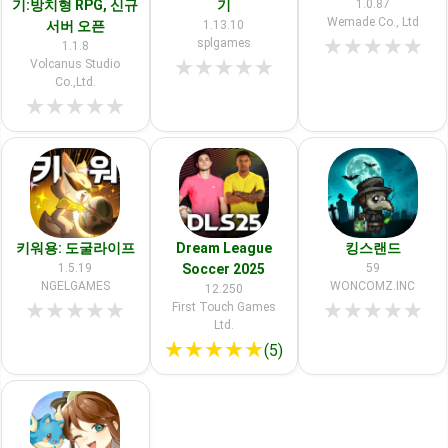
기:방치형 RPG, 신규
기
1.0.87
Wemade Co., Ltd
서버 오픈
1.13.10
★
★
★
★
★
splgames
1.1.8
★
★
★
★
★
Volcanus Studio
Co.,Ltd.
★
★
★
★
★
키워용: 도굴라이프
Dream League
킹스랜드
1.5.19
Soccer 2025
59
NGELGAMES
WONCOMZ.INC
12.250
★
★
★
★
★
★
★
★
★
★
First Touch Games
Ltd.
★
★
★
★
★
(5)