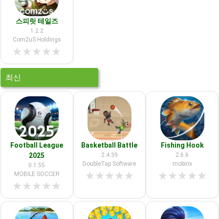
스피릿 테일즈
1.2.2
Com2uS Holdings
★
★
★
★
★
최신
Football League
Basketball Battle
Fishing Hook
2025
2.4.39
2.6.6
DoubleTap Software
mobirix
0.1.55
★
★
★
★
★
★
★
★
★
★
MOBILE SOCCER
★
★
★
★
★